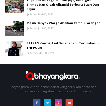
Tinjau Pasar Pagi Di Intan Jaya, Kasatgas
Binmas Dan Olvah Alhamid Berburu Buah Dan
Sayur
Sabtu, Mei 07, 2022
Masih Banyak Warga Abaikan Rambu Larangan
Senin, Juni 05, 2017
SATPAM Cantik Asal Balikpapan : Terimakasih
TNI-POLRI
Kamis, Mei 30, 2019
Bhayangkara.id merupakan portal yang berisikan berita dan
informasi seputar kegiatan Polri di seluruh Indonesia