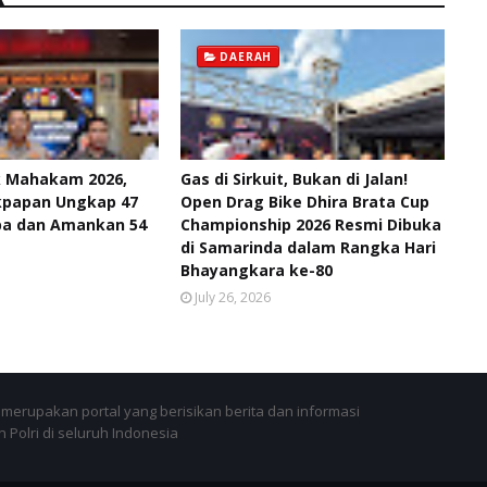
DAERAH
k Mahakam 2026,
Gas di Sirkuit, Bukan di Jalan!
ikpapan Ungkap 47
Open Drag Bike Dhira Brata Cup
ba dan Amankan 54
Championship 2026 Resmi Dibuka
di Samarinda dalam Rangka Hari
Bhayangkara ke-80
July 26, 2026
merupakan portal yang berisikan berita dan informasi
 Polri di seluruh Indonesia