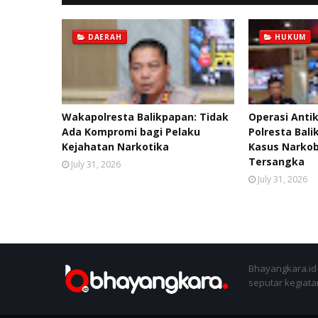
DAERAH
HUKUM
Wakapolresta Balikpapan: Tidak
Operasi Anti
Ada Kompromi bagi Pelaku
Polresta Bal
Kejahatan Narkotika
Kasus Narko
Tersangka
July 31, 2026
July 31, 2026
Bhayangkara.id 
seputar kegiatan