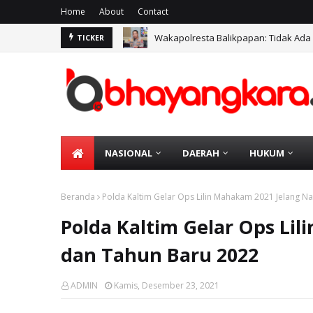
Home
About
Contact
Wakapolresta Balikpapan: Tidak Ada
TICKER
NASIONAL
DAERAH
HUKUM
Beranda
Polda Kaltim Gelar Ops Lilin Mahakam 2021 Jelang N
Polda Kaltim Gelar Ops Li
dan Tahun Baru 2022
ADMIN
Kamis, Desember 23, 2021