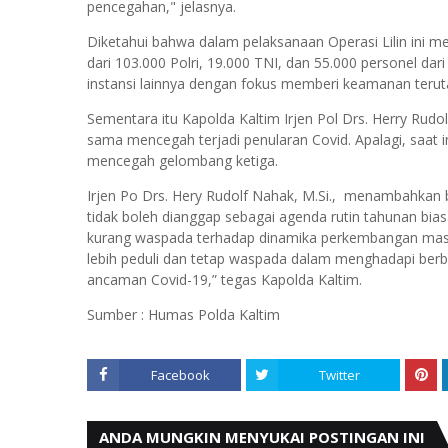
pencegahan," jelasnya.
Diketahui bahwa dalam pelaksanaan Operasi Lilin ini m
dari 103.000 Polri, 19.000 TNI, dan 55.000 personel dar
instansi lainnya dengan fokus memberi keamanan teruta
Sementara itu Kapolda Kaltim Irjen Pol Drs. Herry Rudo
sama mencegah terjadi penularan Covid. Apalagi, saat i
mencegah gelombang ketiga.
Irjen Po Drs. Hery Rudolf Nahak, M.Si., menambahkan 
tidak boleh dianggap sebagai agenda rutin tahunan bias
kurang waspada terhadap dinamika perkembangan masya
lebih peduli dan tetap waspada dalam menghadapi ber
ancaman Covid-19,” tegas Kapolda Kaltim.
Sumber : Humas Polda Kaltim
Facebook
Twitter
ANDA MUNGKIN MENYUKAI POSTINGAN INI