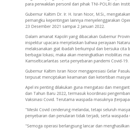
para perwakilan personil dari pihak TNI-POLRI dan Instit
Gubernur Kaltim Dr. Ir. H. Isran Noor, M.Si., mengatak
pemangku kepentingan lainnya menyelenggarakan Operas
23 Desember 2021 sampai 2 Januari 2022.
Dalam amanat Kapolri yang dibacakan Gubernur Provinsi K
inspektur upacara menjelaskan bahwa perayaan Nataru 
melaksanakan giat ibadah berkumpul dan bersuka cita 
berbagai lokasi, maka akan meningkatkan mobilitas m
Kamselticarlantas serta penyebaran pandemi Covid-19.
Gubernur Kaltim Isran Noor mengapresiasi Gelar Pasuka
terpusat menciptakan keamanan dan ketertiban masyar
Apel ini penting dilakukan guna mengatasi dan mengantis
dan Tahun Baru 2022, termasuk koordinasi pengemban
Vaksinasi Covid. Terutama waspada masuknya (terpapar
"Meski Covid cenderung melandai, tetapi seluruh masya
penyebaran dan penularan tidak terjadi, serta waspada
"Semoga operasi berlangsung lancar dan menghasilkan 