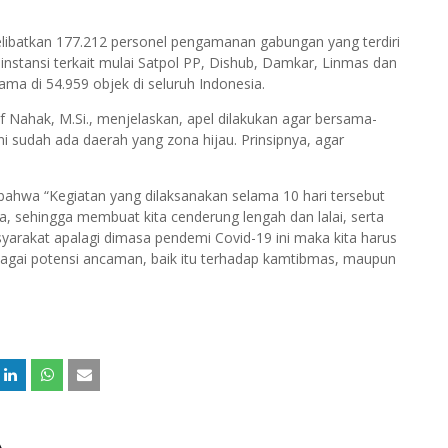
elibatkan 177.212 personel pengamanan gabungan yang terdiri
i instansi terkait mulai Satpol PP, Dishub, Damkar, Linmas dan
ma di 54.959 objek di seluruh Indonesia.
lf Nahak, M.Si., menjelaskan, apel dilakukan agar bersama-
ni sudah ada daerah yang zona hijau. Prinsipnya, agar
bahwa “Kegiatan yang dilaksanakan selama 10 hari tersebut
a, sehingga membuat kita cenderung lengah dan lalai, serta
rakat apalagi dimasa pendemi Covid-19 ini maka kita harus
bagai potensi ancaman, baik itu terhadap kamtibmas, maupun