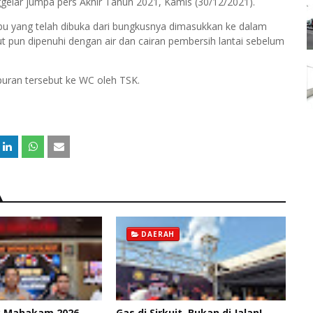
elar jumpa pers Akhir Tahun 2021, Kamis (30/12/2021).
bu yang telah dibuka dari bungkusnya dimasukkan ke dalam
ut pun dipenuhi dengan air dan cairan pembersih lantai sebelum
uran tersebut ke WC oleh TSK.
DAERAH
k Mahakam 2026,
Gas di Sirkuit, Bukan di Jalan!