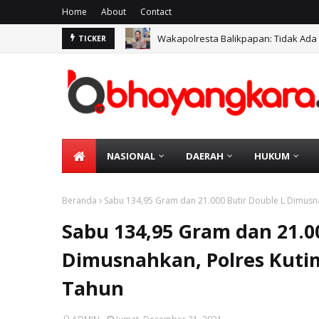
Home
About
Contact
Wakapolresta Balikpapan: Tidak Ada
TICKER
NASIONAL
DAERAH
HUKUM
Beranda
Sabu 134,95 Gram dan 21.000 Butir Double L Dimusna
Sabu 134,95 Gram dan 21.0
Dimusnahkan, Polres Kutim
Tahun