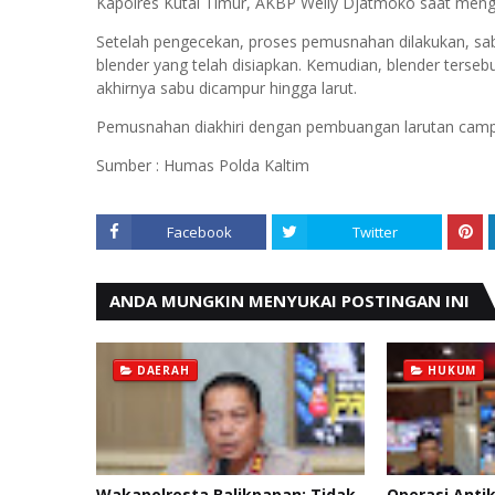
Kapolres Kutai Timur, AKBP Welly Djatmoko saat mengg
Setelah pengecekan, proses pemusnahan dilakukan, sa
blender yang telah disiapkan. Kemudian, blender terseb
akhirnya sabu dicampur hingga larut.
Pemusnahan diakhiri dengan pembuangan larutan camp
Sumber : Humas Polda Kaltim
Facebook
Twitter
ANDA MUNGKIN MENYUKAI POSTINGAN INI
DAERAH
HUKUM
Wakapolresta Balikpapan: Tidak
Operasi Anti