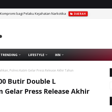
 Kompromi bagi Pelaku Kejahatan Narkotika
DAERAH
TRENDING
LIFESTYLE
IKN
hkan, Polres Kutim Gelar Press Release Akhir Tahun
00 Butir Double L
 Gelar Press Release Akhir