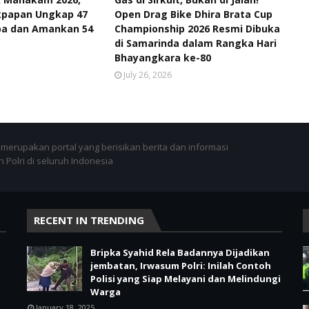
ikpapan Ungkap 47
Open Drag Bike Dhira Brata Cup
ba dan Amankan 54
Championship 2026 Resmi Dibuka
di Samarinda dalam Rangka Hari
Bhayangkara ke-80
July 26, 2026
merupakan portal yang berisikan berita dan informasi
 Polri di seluruh Indonesia
RECENT IN TRENDING
Bripka Syahid Rela Badannya Dijadikan
jembatan, Irwasum Polri: Inilah Contoh
Polisi yang Siap Melayani dan Melindungi
Warga
January 18, 2025