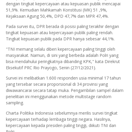
dengan tingkat kepercayaan atau kepuasan publik mencapai
51,9%. Kemudian Mahkamah Konstitusi (MK) 51 ,9%,
Kejaksaan Agung 50,4%, DPD 47,7% dan MPR 47,4%.
Pada survei itu, DPR berada di posisi paling terakhir dengan
tingkat kepuasan atau kepercayaan publik paling rendah.
Tingkat kepuasan publik pada DPR hanya sebesar 44,1%.
"TNI memang selalu diberi kepercayaan paling tinggi oleh
masyarakat. Namun, di sini yang berbeda adalah Polri yang
bisa mendahului peringkatnya dibanding KPK," kata Direkrut
Eksekutif PRC Rio Prayogo, Senin (27/12/2021).
Survei ini melibatkan 1.600 responden usia minimal 17 tahun
yang tersebar secara proporsional di 34 provinsi yang
diwawancarai secara tatap muka. Pengambilan sampel dalam
penelitian ini menggunakan metode multistage random
sampling.
Charta Politika Indonesia sebelumnya merilis survei tingkat
kepercayaan terhadap lembaga tinggi negara. Hasilnya,
kepercayaan kepada presiden paling tinggi, diikuti TNI dan
Polri.