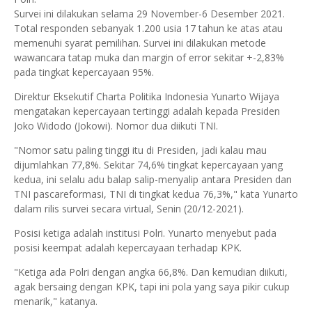
Survei ini dilakukan selama 29 November-6 Desember 2021.
Total responden sebanyak 1.200 usia 17 tahun ke atas atau
memenuhi syarat pemilihan. Survei ini dilakukan metode
wawancara tatap muka dan margin of error sekitar +-2,83%
pada tingkat kepercayaan 95%.
Direktur Eksekutif Charta Politika Indonesia Yunarto Wijaya
mengatakan kepercayaan tertinggi adalah kepada Presiden
Joko Widodo (Jokowi). Nomor dua diikuti TNI.
"Nomor satu paling tinggi itu di Presiden, jadi kalau mau
dijumlahkan 77,8%. Sekitar 74,6% tingkat kepercayaan yang
kedua, ini selalu adu balap salip-menyalip antara Presiden dan
TNI pascareformasi, TNI di tingkat kedua 76,3%," kata Yunarto
dalam rilis survei secara virtual, Senin (20/12-2021).
Posisi ketiga adalah institusi Polri. Yunarto menyebut pada
posisi keempat adalah kepercayaan terhadap KPK.
"Ketiga ada Polri dengan angka 66,8%. Dan kemudian diikuti,
agak bersaing dengan KPK, tapi ini pola yang saya pikir cukup
menarik," katanya.