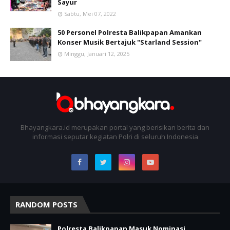
Sayur
Sabtu, Mei 07, 2022
50 Personel Polresta Balikpapan Amankan
Konser Musik Bertajuk "Starland Session"
Minggu, Januari 12, 2025
Bhayangkara.id merupakan portal yang berisikan berita dan
informasi seputar kegiatan Polri di seluruh Indonesia
RANDOM POSTS
Polresta Balikpapan Masuk Nominasi