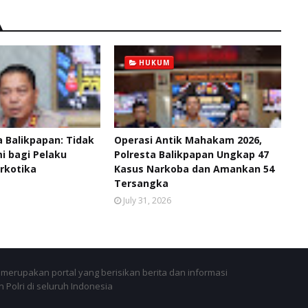
HUKUM
 Balikpapan: Tidak
Operasi Antik Mahakam 2026,
 bagi Pelaku
Polresta Balikpapan Ungkap 47
rkotika
Kasus Narkoba dan Amankan 54
Tersangka
July 31, 2026
merupakan portal yang berisikan berita dan informasi
 Polri di seluruh Indonesia