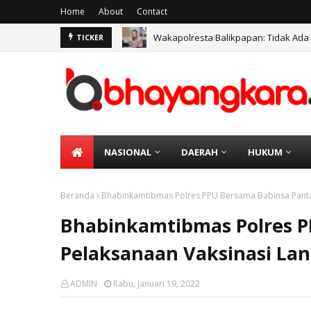
Home
About
Contact
Wakapolresta Balikpapan: Tidak Ada
TICKER
NASIONAL
DAERAH
HUKUM
Beranda
Bhabinkamtibmas Polres PPU Bersama Babinsa Pantau
Bhabinkamtibmas Polres P
Pelaksanaan Vaksinasi Lan
ADMIN
Rabu, Januari 19, 2022