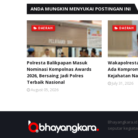
ANDA MUNGKIN MENYUKAI POSTINGAN INI
DAERAH
DAERAH
Polresta Balikpapan Masuk
Wakapolresta
Nominasi Kompolnas Awards
Ada Kompromi
2026, Bersaing Jadi Polres
Kejahatan Na
Terbaik Nasional
July 31, 2026
August 05, 2026
Bhayangkara.id 
seputar kegiatan