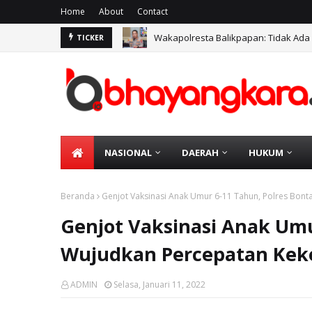
Home
About
Contact
Wakapolresta Balikpapan: Tidak Ada
TICKER
NASIONAL
DAERAH
HUKUM
Beranda
Genjot Vaksinasi Anak Umur 6-11 Tahun, Polres Bon
Genjot Vaksinasi Anak Umu
Wujudkan Percepatan Kek
ADMIN
Selasa, Januari 11, 2022