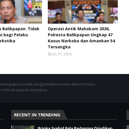
 Balikpapan: Tidak
Operasi Antik Mahakam 2026,
 bagi Pelaku
Polresta Balikpapan Ungkap 47
rkotika
Kasus Narkoba dan Amankan 54
Tersangka
July 31, 2026
merupakan portal yang berisikan berita dan informasi
 Polri di seluruh Indonesia
RECENT IN TRENDING
Bripka Syahid Rela Badannya Dijadikan