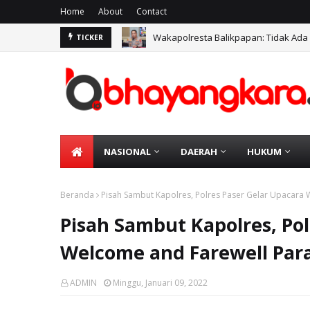
Home
About
Contact
Wakapolresta Balikpapan: Tidak Ada
TICKER
NASIONAL
DAERAH
HUKUM
Beranda
Pisah Sambut Kapolres, Polres Paser Gelar Upacara
Pisah Sambut Kapolres, Pol
Welcome and Farewell Par
ADMIN
Minggu, Januari 09, 2022