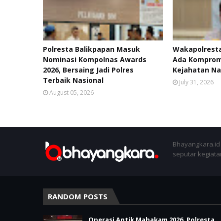
Polresta Balikpapan Masuk
Wakapolresta
Nominasi Kompolnas Awards
Ada Kompromi
2026, Bersaing Jadi Polres
Kejahatan Na
Terbaik Nasional
July 31, 2026
August 05, 2026
Bhayangkara.id 
seputar kegiatan
RANDOM POSTS
Operasi Antik Mahakam 2026, Polresta