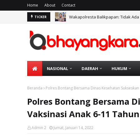
Home
About
Contact
Wakapolresta Balikpapan: Tidak Ada
TICKER
NASIONAL
DAERAH
HUKUM
Beranda
Polres Bontang Bersama Dinas Kesehatan Sukseskan 
Polres Bontang Bersama D
Vaksinasi Anak 6-11 Tahun
Admin 2
Jumat, Januari 14, 2022