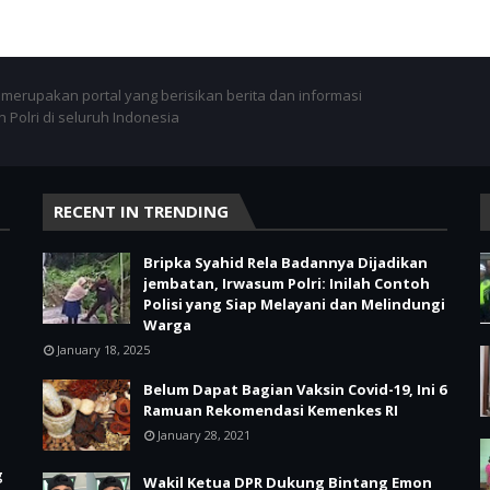
merupakan portal yang berisikan berita dan informasi
 Polri di seluruh Indonesia
RECENT IN TRENDING
Bripka Syahid Rela Badannya Dijadikan
jembatan, Irwasum Polri: Inilah Contoh
Polisi yang Siap Melayani dan Melindungi
Warga
January 18, 2025
Belum Dapat Bagian Vaksin Covid-19, Ini 6
Ramuan Rekomendasi Kemenkes RI
January 28, 2021
g
Wakil Ketua DPR Dukung Bintang Emon