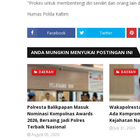
"Prokes untuk membentengi diri sendiri dan orang lai
Humas Polda Kaltim
Facebook
Twitter
ANDA MUNGKIN MENYUKAI POSTINGAN INI
DAERAH
DAERAH
Polresta Balikpapan Masuk
Wakapolresta
Nominasi Kompolnas Awards
Ada Kompromi
2026, Bersaing Jadi Polres
Kejahatan Na
Terbaik Nasional
July 31, 2026
August 05, 2026