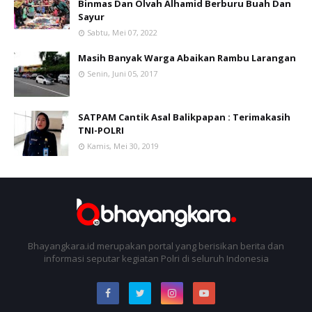
Binmas Dan Olvah Alhamid Berburu Buah Dan
Sayur
Sabtu, Mei 07, 2022
Masih Banyak Warga Abaikan Rambu Larangan
Senin, Juni 05, 2017
SATPAM Cantik Asal Balikpapan : Terimakasih
TNI-POLRI
Kamis, Mei 30, 2019
Bhayangkara.id merupakan portal yang berisikan berita dan
informasi seputar kegiatan Polri di seluruh Indonesia