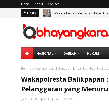
Home
About
Contact
Wakapolresta Balikpapan: Tidak Ada
TICKER
NASIONAL
DAERAH
HUKUM
Beranda
Wakapolresta Balikpapan : Jangan Membuat Pelangga
Wakapolresta Balikpapan 
Pelanggaran yang Menurun
Admin 03
Senin, Januari 10, 2022