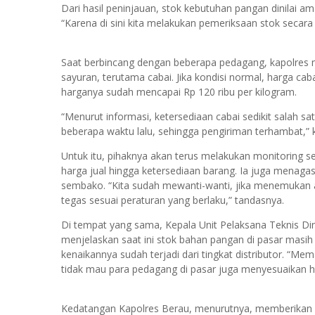
Dari hasil peninjauan, stok kebutuhan pangan dinilai
“Karena di sini kita melakukan pemeriksaan stok secara 
Saat berbincang dengan beberapa pedagang, kapolres
sayuran, terutama cabai. Jika kondisi normal, harga cab
harganya sudah mencapai Rp 120 ribu per kilogram.
“Menurut informasi, ketersediaan cabai sedikit salah sat
beberapa waktu lalu, sehingga pengiriman terhambat,” 
Untuk itu, pihaknya akan terus melakukan monitoring ser
harga jual hingga ketersediaan barang. Ia juga mena
sembako. “Kita sudah mewanti-wanti, jika menemukan
tegas sesuai peraturan yang berlaku,” tandasnya.
Di tempat yang sama, Kepala Unit Pelaksana Teknis Di
menjelaskan saat ini stok bahan pangan di pasar mas
kenaikannya sudah terjadi dari tingkat distributor. “M
tidak mau para pedagang di pasar juga menyesuaikan ha
Kedatangan Kapolres Berau, menurutnya, memberikan ef