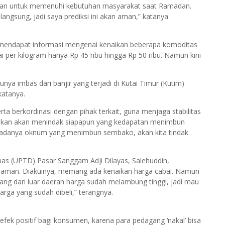
 aman untuk memenuhi kebutuhan masyarakat saat Ramadan.
langsung, jadi saya prediksi ini akan aman,” katanya.
 mendapat informasi mengenai kenaikan beberapa komoditas
ai per kilogram hanya Rp 45 ribu hingga Rp 50 ribu. Namun kini
unya imbas dari banjir yang terjadi di Kutai Timur (Kutim)
katanya.
ta berkordinasi dengan pihak terkait, guna menjaga stabilitas
gaskan akan menindak siapapun yang kedapatan menimbun
 adanya oknum yang menimbun sembako, akan kita tindak
nas (UPTD) Pasar Sanggam Adji Dilayas, Salehuddin,
ih aman. Diakuinya, memang ada kenaikan harga cabai. Namun
emang dari luar daerah harga sudah melambung tinggi, jadi mau
rga yang sudah dibeli,” terangnya.
ek positif bagi konsumen, karena para pedagang ‘nakal’ bisa