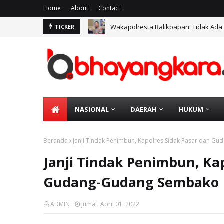
Home
About
Contact
Wakapolresta Balikpapan: Tidak Ada
TICKER
NASIONAL
DAERAH
HUKUM
Beranda
Janji Tindak Penimbun, Kapolres Sidak Pasar dan 
Janji Tindak Penimbun, Ka
Gudang-Gudang Sembako
ADMIN
Jumat, April 01, 2022