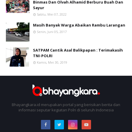
Binmas Dan Olvah Alhamid Berburu Buah Dan
Sayur
Sabtu, Mei 07, 2022
Masih Banyak Warga Abaikan Rambu Larangan
Senin, Juni 05, 2017
SATPAM Cantik Asal Balikpapan : Terimakasih
TNI-POLRI
Kamis, Mei 30, 2019
Bhayangkara.id merupakan portal yang berisikan berita dan
informasi seputar kegiatan Polri di seluruh Indonesia