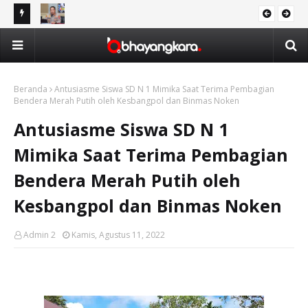
Awards
Wakapolresta Balikpapan: Tidak Ada Kompromi bagi Pelaku
Ope
DAERAH
Kejahatan Narkotika
47
Beranda
Antusiasme Siswa SD N 1 Mimika Saat Terima Pembagian
Bendera Merah Putih oleh Kesbangpol dan Binmas Noken
Antusiasme Siswa SD N 1
Mimika Saat Terima Pembagian
Bendera Merah Putih oleh
Kesbangpol dan Binmas Noken
Admin 2
Kamis, Agustus 11, 2022