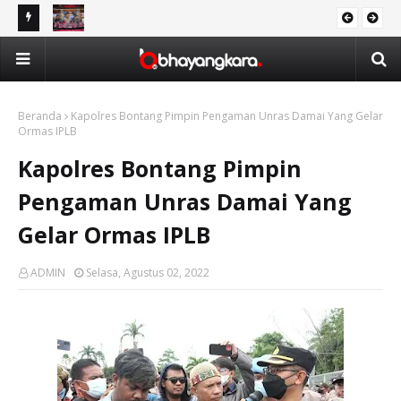
gi Pelaku
Operasi Antik Mahakam 2026, Polresta Balikpapan Ungkap
Gas
HUKUM
47 Kasus Narkoba dan Amankan 54 Tersangka
Cu
Ra
Beranda
Kapolres Bontang Pimpin Pengaman Unras Damai Yang Gelar
Ormas IPLB
Kapolres Bontang Pimpin
Pengaman Unras Damai Yang
Gelar Ormas IPLB
ADMIN
Selasa, Agustus 02, 2022