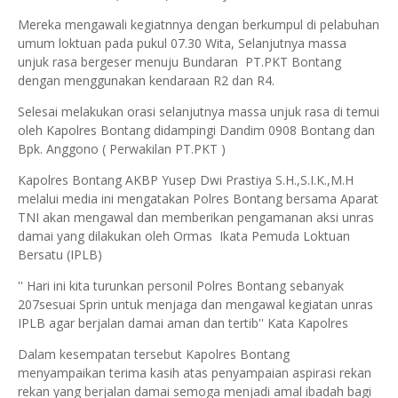
Mereka mengawali kegiatnnya dengan berkumpul di pelabuhan
umum loktuan pada pukul 07.30 Wita, Selanjutnya massa
unjuk rasa bergeser menuju Bundaran PT.PKT Bontang
dengan menggunakan kendaraan R2 dan R4.
Selesai melakukan orasi selanjutnya massa unjuk rasa di temui
oleh Kapolres Bontang didampingi Dandim 0908 Bontang dan
Bpk. Anggono ( Perwakilan PT.PKT )
Kapolres Bontang AKBP Yusep Dwi Prastiya S.H.,S.I.K.,M.H
melalui media ini mengatakan Polres Bontang bersama Aparat
TNI akan mengawal dan memberikan pengamanan aksi unras
damai yang dilakukan oleh Ormas Ikata Pemuda Loktuan
Bersatu (IPLB)
'' Hari ini kita turunkan personil Polres Bontang sebanyak
207sesuai Sprin untuk menjaga dan mengawal kegiatan unras
IPLB agar berjalan damai aman dan tertib'' Kata Kapolres
Dalam kesempatan tersebut Kapolres Bontang
menyampaikan terima kasih atas penyampaian aspirasi rekan
rekan yang berjalan damai semoga menjadi amal ibadah bagi