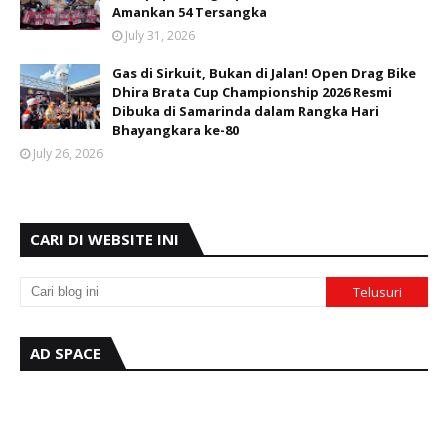
Amankan 54 Tersangka
July 31, 2026
Gas di Sirkuit, Bukan di Jalan! Open Drag Bike
Dhira Brata Cup Championship 2026 Resmi
Dibuka di Samarinda dalam Rangka Hari
Bhayangkara ke-80
July 26, 2026
CARI DI WEBSITE INI
AD SPACE