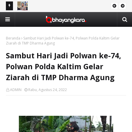
Awards
Wakapolresta Balikpapan: Tidak Ada Kompromi bagi Pelaku
Ope
DAERAH
Kejahatan Narkotika
47
Beranda
Sambut Hari Jadi Polwan ke-74, Polwan Polda Kaltim Gelar
Ziarah di TMP Dharma Agung
Sambut Hari Jadi Polwan ke-74,
Polwan Polda Kaltim Gelar
Ziarah di TMP Dharma Agung
ADMIN
Rabu, Agustus 24, 2022