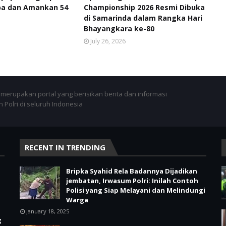
ba dan Amankan 54
Championship 2026 Resmi Dibuka
di Samarinda dalam Rangka Hari
Bhayangkara ke-80
July 26, 2026
merupakan portal yang berisikan berita dan informasi
 Polri di seluruh Indonesia
RECENT IN TRENDING
Bripka Syahid Rela Badannya Dijadikan
jembatan, Irwasum Polri: Inilah Contoh
Polisi yang Siap Melayani dan Melindungi
Warga
January 18, 2025
g