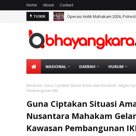
Home
About
Contact
Operasi Antik Mahakam 2026, Polre
TICKER
NASIONAL
DAERAH
HUKUM
Beranda
Guna Ciptakan Situasi Aman dan Kondusif, Satgas Op
Pembangunan IKN
Guna Ciptakan Situasi Ama
Nusantara Mahakam Gelar 
Kawasan Pembangunan I