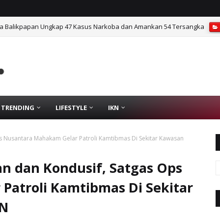
sta Balikpapan Ungkap 47 Kasus Narkoba dan Amankan 54 Tersangka
TRENDING
LIFESTYLE
IKN
s Nusantara Mahakam Gelar Patroli Kamtibmas Di Sekitar Kawasan
n dan Kondusif, Satgas Ops
Patroli Kamtibmas Di Sekitar
KN