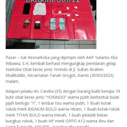
Paser – Sat Resnarkoba yang dipimpin oleh AKP Yulianto Eka
Wibawa, S.H, kembali berhasil mengungkap peredaran gelap
Narkoba Obat keras jenis Yorindo di Jl. Sultan Ibrahim
Khaliluddin, Kecamatan Tanah Grogot, Kamis (30/03/2023)
malam.
Adapun pelaku An. Candra (33) dengan barang bukti berupa 74
butir obat keras jenis “YORINDO” warna putih berbentuk bulat
pipih berlogo “Y”, 1 lembar tisu warna putih, 1 Buah kotak
rokok merk BIGNUM BOLD warna Hitam, 1 Buah kotak rokok
merk TITAN BOLD warna merah, 1 buah pelastik bekas
bungkus rokok, 1 buah HP merk OPPO A12 warna Biru dan
Uang Tunai Rp. 100.000,- (seratus ribu rupiah).