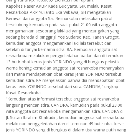
Kapolres Paser AKBP Kade Budiyarta, SIK melalu Kasat
Resnarkoba AKP Yulianto Eka Wibawa, SH mengatakan
Berawal dari anggota Sat Resnarkoba melakukan patrol
terselubung kemudian pada saat pukul 21.00 wita anggota
mengamankan seseorang laki-laki yang mencurigakan yang
sedang berada di pinggir Jl. Yos Sudarso Kec. Tanah Grogot,
kemudian anggota mengamankan laki laki tersebut dan
setelah di tanyai bernama sdra. RA. Kemudian anggota sat
resnarkoba melakukan penggeledahan badan dan di temukan
13 butir obat keras jenis YORINDO yang di bungkus pelastik
warna bening kemudian anggota sat resnarkoba menanyakan
dari mana mendapatkan obat keras jenis YORINDO tersebut
kemudian sdra. RA menjelaskan bahwa dia mendapatkan obat
keras jenis YORINDO tersebut dari sdra. CANDRA,” ungkap
Kasat Resnarkoba.
“Kemudian atas informasi tersebut anggota sat resnarkoba
langsung mencari sdra. CANDRA, kemudian pada pukul 23.00
wita anggota sat resnarkoba mengamankan sdra. CANDRA di
Jl. Sultan Ibrahim Khaliludin, kemudian anggota sat resnarkoba
melakukan penggeledahan dan di temukan 49 butir obat keras
jenis YORINDO yang di bungkus di dalam tisu warna putih yang