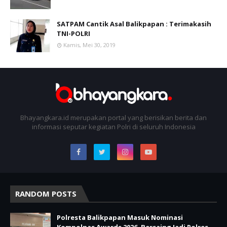
SATPAM Cantik Asal Balikpapan : Terimakasih
TNI-POLRI
Kamis, Mei 30, 2019
Bhayangkara.id merupakan portal yang berisikan berita dan
informasi seputar kegiatan Polri di seluruh Indonesia
RANDOM POSTS
Polresta Balikpapan Masuk Nominasi
Kompolnas Awards 2026, Bersaing Jadi Polres