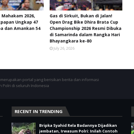
k Mahakam 2026,
Gas di Sirkuit, Bukan di Jalan!
ikpapan Ungkap 47
Open Drag Bike Dhira Brata Cup
ba dan Amankan 54
Championship 2026 Resmi Dibuka
di Samarinda dalam Rangka Hari
Bhayangkara ke-80
July 26, 2026
merupakan portal yang berisikan berita dan informasi
 Polri di seluruh Indonesia
RECENT IN TRENDING
Bripka Syahid Rela Badannya Dijadikan
jembatan, Irwasum Polri: Inilah Contoh