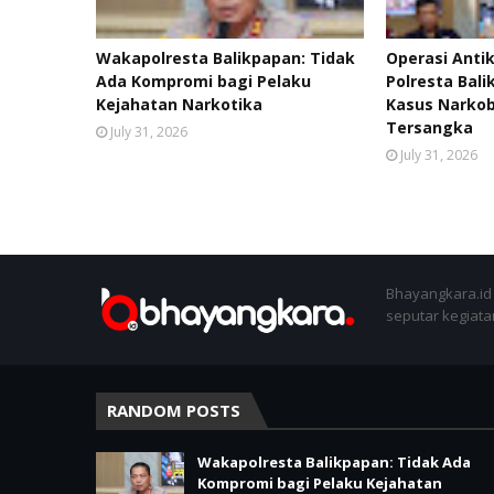
Wakapolresta Balikpapan: Tidak
Operasi Anti
Ada Kompromi bagi Pelaku
Polresta Bal
Kejahatan Narkotika
Kasus Narko
Tersangka
July 31, 2026
July 31, 2026
Bhayangkara.id 
seputar kegiatan
RANDOM POSTS
Wakapolresta Balikpapan: Tidak Ada
Kompromi bagi Pelaku Kejahatan