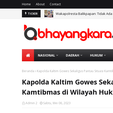
Home
About
Contact
Wakapolresta Balikpapan: Tidak Ada
TICKER
NASIONAL
DAERAH
HUKUM
Beranda
Kapolda Kaltim Gowes Sekaligus Pantau Situasi Kamt
Kapolda Kaltim Gowes Seka
Kamtibmas di Wilayah Huk
Admin 2
Sabtu, Mei 06, 2023