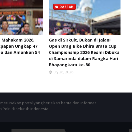
DAERAH
k Mahakam 2026,
Gas di Sirkuit, Bukan di Jalan!
ikpapan Ungkap 47
Open Drag Bike Dhira Brata Cup
ba dan Amankan 54
Championship 2026 Resmi Dibuka
di Samarinda dalam Rangka Hari
Bhayangkara ke-80
July 26, 2026
merupakan portal yang berisikan berita dan informasi
 Polri di seluruh Indonesia