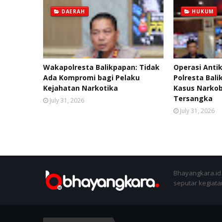
DAERAH
HUKUM
Wakapolresta Balikpapan: Tidak
Operasi Anti
Ada Kompromi bagi Pelaku
Polresta Bal
Kejahatan Narkotika
Kasus Narko
Tersangka
July 31, 2026
July 31, 2026
Bhayangkara.id 
seputar kegiatan