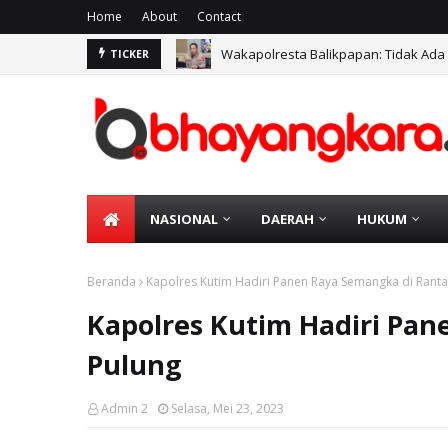
Home
About
Contact
Wakapolresta Balikpapan: Tidak Ada
TICKER
NASIONAL
DAERAH
HUKUM
Beranda
Kapolres Kutim Hadiri Panen Raya Semangka di Ranta
Kapolres Kutim Hadiri Pa
Pulung
Admin 2
Selasa, Mei 23, 2023