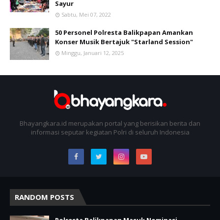
Sayur
Sabtu, Mei 07, 2022
50 Personel Polresta Balikpapan Amankan
Konser Musik Bertajuk "Starland Session"
Minggu, Januari 12, 2025
Bhayangkara.id merupakan portal yang berisikan berita dan
informasi seputar kegiatan Polri di seluruh Indonesia
RANDOM POSTS
Polresta Balikpapan Masuk Nominasi