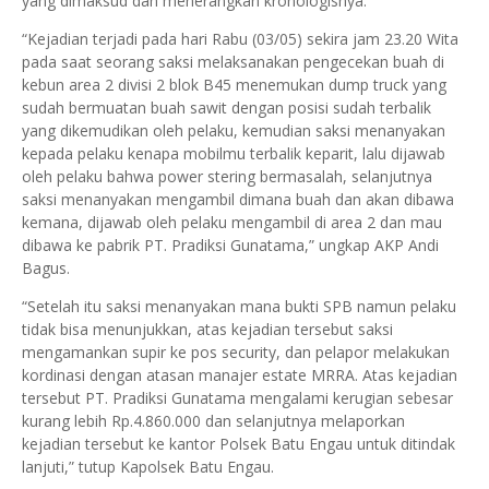
yang dimaksud dan menerangkan kronologisnya.
“Kejadian terjadi pada hari Rabu (03/05) sekira jam 23.20 Wita
pada saat seorang saksi melaksanakan pengecekan buah di
kebun area 2 divisi 2 blok B45 menemukan dump truck yang
sudah bermuatan buah sawit dengan posisi sudah terbalik
yang dikemudikan oleh pelaku, kemudian saksi menanyakan
kepada pelaku kenapa mobilmu terbalik keparit, lalu dijawab
oleh pelaku bahwa power stering bermasalah, selanjutnya
saksi menanyakan mengambil dimana buah dan akan dibawa
kemana, dijawab oleh pelaku mengambil di area 2 dan mau
dibawa ke pabrik PT. Pradiksi Gunatama,” ungkap AKP Andi
Bagus.
“Setelah itu saksi menanyakan mana bukti SPB namun pelaku
tidak bisa menunjukkan, atas kejadian tersebut saksi
mengamankan supir ke pos security, dan pelapor melakukan
kordinasi dengan atasan manajer estate MRRA. Atas kejadian
tersebut PT. Pradiksi Gunatama mengalami kerugian sebesar
kurang lebih Rp.4.860.000 dan selanjutnya melaporkan
kejadian tersebut ke kantor Polsek Batu Engau untuk ditindak
lanjuti,” tutup Kapolsek Batu Engau.