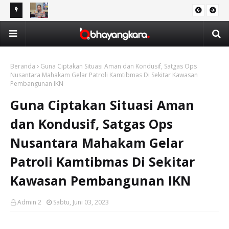
Awards
Wakapolresta Balikpapan: Tidak Ada Kompromi bagi Pelaku
Ope
DAERAH
Kejahatan Narkotika
47
Beranda
Guna Ciptakan Situasi Aman dan Kondusif, Satgas Ops
Nusantara Mahakam Gelar Patroli Kamtibmas Di Sekitar Kawasan
Pembangunan IKN
Guna Ciptakan Situasi Aman
dan Kondusif, Satgas Ops
Nusantara Mahakam Gelar
Patroli Kamtibmas Di Sekitar
Kawasan Pembangunan IKN
Admin 2
Sabtu, Juni 03, 2023