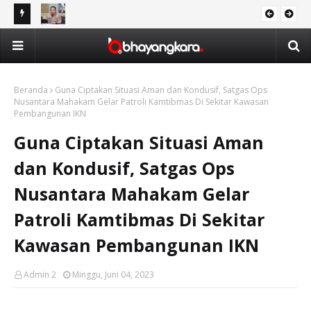
Awards
Wakapolresta Balikpapan: Tidak Ada Kompromi bagi Pelaku
Ope
DAERAH
Kejahatan Narkotika
47
Beranda
Guna Ciptakan Situasi Aman dan Kondusif, Satgas Ops
Nusantara Mahakam Gelar Patroli Kamtibmas Di Sekitar Kawasan
Pembangunan IKN
Guna Ciptakan Situasi Aman
dan Kondusif, Satgas Ops
Nusantara Mahakam Gelar
Patroli Kamtibmas Di Sekitar
Kawasan Pembangunan IKN
Admin 2
Minggu, Juni 04, 2023