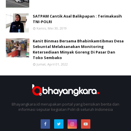
SATPAM Cantik Asal Balikpapan : Terimakasih
TNI-POLRI
Kamis, Mei 30, 2019
Kanit Binmas Bersama Bhabinkamtibmas Desa
Sebuntal Melaksanakan Monitoring
Ketersediaan Minyak Goreng Di Pasar Dan
Toko Sembako
Jumat, April 01, 2022
Bhayangkara.id merupakan portal yang berisikan berita dan
informasi seputar kegiatan Polri di seluruh Indonesia