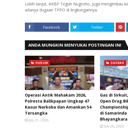
Lebih lanjut, AKBP Teguh Nugroho, juga mengimbau ke
adanya dugaan TPPO di lingkungannya.
Facebook
Twitter
ANDA MUNGKIN MENYUKAI POSTINGAN INI
HUKUM
DAERAH
Operasi Antik Mahakam 2026,
Gas di Sirkuit
Polresta Balikpapan Ungkap 47
Open Drag Bi
Kasus Narkoba dan Amankan 54
Championship
Tersangka
di Samarinda
Bhayangkara
July 31, 2026
July 26, 2026