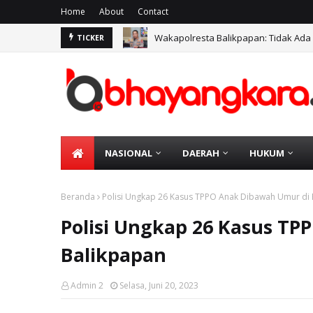
Home
About
Contact
Wakapolresta Balikpapan: Tidak Ada
TICKER
NASIONAL
DAERAH
HUKUM
Beranda
Polisi Ungkap 26 Kasus TPPO Anak Dibawah Umur di
Polisi Ungkap 26 Kasus T
Balikpapan
Admin 2
Selasa, Juni 20, 2023