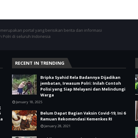
merupakan portal yang berisikan berita dan informasi
 Polri di seluruh Indonesia
RECENT IN TRENDING
Bripka Syahid Rela Badannya Dijadikan
jembatan, Irwasum Polri: Inilah Contoh
Polisi yang Siap Melayani dan Melindungi
Warga
January 18, 2025
g
6
Belum Dapat Bagian Vaksin Covid-19, Ini 6
ka
Ramuan Rekomendasi Kemenkes RI
January 28, 2021