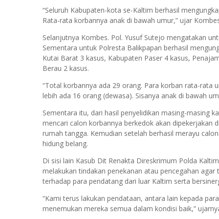
“Seluruh Kabupaten-kota se-Kaltim berhasil mengungkap
Rata-rata korbannya anak di bawah umur,” ujar Kombes.
Selanjutnya Kombes. Pol. Yusuf Sutejo mengatakan unt
Sementara untuk Polresta Balikpapan berhasil mengung
Kutai Barat 3 kasus, Kabupaten Paser 4 kasus, Penaja
Berau 2 kasus.
“Total korbannya ada 29 orang. Para korban rata-rata u
lebih ada 16 orang (dewasa). Sisanya anak di bawah umur
Sementara itu, dari hasil penyelidikan masing-masing 
mencari calon korbannya berkedok akan dipekerjakan d
rumah tangga. Kemudian setelah berhasil merayu calon
hidung belang.
Di sisi lain Kasub Dit Renakta Direskrimum Polda Kal
melakukan tindakan penekanan atau pencegahan agar t
terhadap para pendatang dari luar Kaltim serta bersin
“Kami terus lakukan pendataan, antara lain kepada para p
menemukan mereka semua dalam kondisi baik,” ujarny