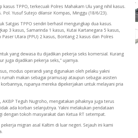
 kasus TPPO, terkecuali Polres Mahakam Ulu yang nihil kasus.
 Pol. Yusuf Sutejo dilansir Kompas, Minggu (18/6/23).
uk Satgas TPPO sendiri berhasil mengungkap dua kasus.
kap 3 kasus, Samarinda 1 kasus, Kutai Kartanegara 5 kasus,
m Paser Utara (PPU) 2 kasus, Bontang 2 kasus dan Polres
ntuk yang dewasa itu dijadikan pekerja seks komersial. Kurang
 juga dijadikan pekerja seks,” ujarnya.
kasus, modus operandi yang digunakan oleh pelaku yakni
i rumah makan sebagai pramusaji ataupun sebagai asisten
 korbannya, rupanya mereka dipekerjakan untuk melayani pria
tim, AKBP Teguh Nugroho, mengatakan pihaknya juga terus
idak ada korban selanjutnya. Yakni melakukan pendataan
ergi dengan tokoh masyarakat dan Ketua RT setempat.
ekerja migran asal Kaltim di luar negeri. Sejauh ini kami
a.