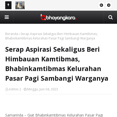
 Brata
Inilah Momen Wakapolresta Balikpapan Kumandangkan
Tin
a dalam
Adzan di Telinga Bayi Terlantar
Pem
Beranda
Serap Aspirasi Sekaligus Beri Himbauan Kamtibmas,
Bhabinkamtibmas Kelurahan Pasar Pagi Sambangi Warganya
Serap Aspirasi Sekaligus Beri
Himbauan Kamtibmas,
Bhabinkamtibmas Kelurahan
Pasar Pagi Sambangi Warganya
Admin 2
Minggu, Juni 04, 2023
Samarinda – Giat Bhabinkamtibmas Kelurahan Pasar Pagi