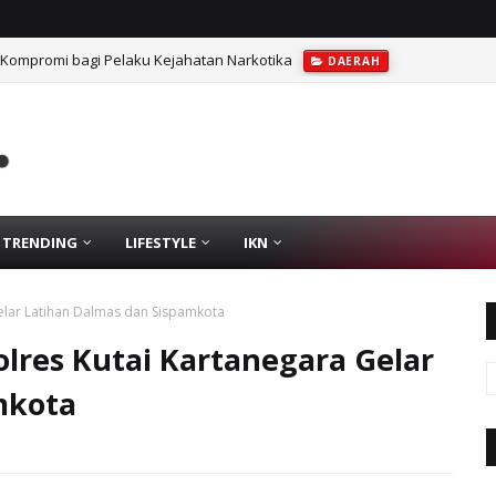
 Kompromi bagi Pelaku Kejahatan Narkotika
DAERAH
TRENDING
LIFESTYLE
IKN
Gelar Latihan Dalmas dan Sispamkota
olres Kutai Kartanegara Gelar
mkota