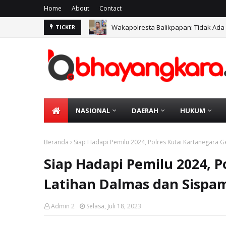
Home
About
Contact
Wakapolresta Balikpapan: Tidak Ada
TICKER
NASIONAL
DAERAH
HUKUM
Beranda
Siap Hadapi Pemilu 2024, Polres Kutai Kartanegara 
Siap Hadapi Pemilu 2024, P
Latihan Dalmas dan Sispa
Admin 2
Selasa, Juli 18, 2023