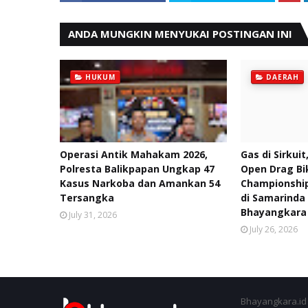
ANDA MUNGKIN MENYUKAI POSTINGAN INI
HUKUM
DAERAH
Operasi Antik Mahakam 2026,
Gas di Sirkuit
Polresta Balikpapan Ungkap 47
Open Drag Bi
Kasus Narkoba dan Amankan 54
Championship
Tersangka
di Samarinda
Bhayangkara
July 31, 2026
July 26, 2026
Bhayangkara.id 