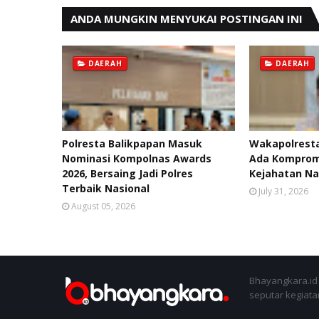
ANDA MUNGKIN MENYUKAI POSTINGAN INI
DAERAH
DAERAH
Polresta Balikpapan Masuk
Wakapolresta
Nominasi Kompolnas Awards
Ada Kompromi
2026, Bersaing Jadi Polres
Kejahatan Na
Terbaik Nasional
July 31, 2026
August 05, 2026
Bhayangkara.id 
seputar kegiatan