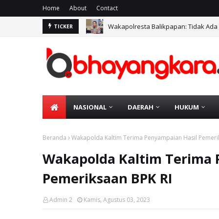
Home
About
Contact
Wakapolresta Balikpapan: Tidak Ada
TICKER
NASIONAL
DAERAH
HUKUM
Beranda
Wakapolda Kaltim Terima Penyampaian Hasil Pemeri
Wakapolda Kaltim Terima 
Pemeriksaan BPK RI
Admin 2
Kamis, Agustus 03, 2023