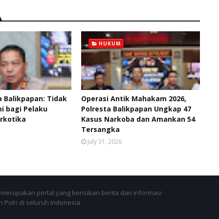
HUKUM
 Balikpapan: Tidak
Operasi Antik Mahakam 2026,
 bagi Pelaku
Polresta Balikpapan Ungkap 47
rkotika
Kasus Narkoba dan Amankan 54
Tersangka
July 31, 2026
merupakan portal yang berisikan berita dan informasi
 Polri di seluruh Indonesia