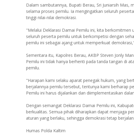
Dalam sambutannya, Bupati Berau, Sri Juniarsih Mas,
selama proses pemilu. Ia mengingatkan seluruh pesert
tinggi nilai-nilai demokrasi.
"Melalui Deklarasi Damai Pemilu ini, kita berkomitme
seluruh peserta pemilu untuk berkompetisi dengan sehat, 
pemilu ini sebagai ajang untuk memperkuat demokrasi," k
Sementara itu, Kapolres Berau, AKBP Steven Jonly M
Pemilu ini tidak hanya berhenti pada tanda tangan di a
pemilu.
"Harapan kami selaku aparat penegak hukum, yang ber
berjalannya pemilu tersebut, tentunya kami berharap p
Pemilu ini harus dijalankan dan diimplementasikan dala
Dengan semangat Deklarasi Damai Pemilu ini, Kabupat
berkualitas. Semua pihak diharapkan dapat menjaga p
aturan yang berlaku, sehingga demokrasi tetap berjala
Humas Polda Kaltim