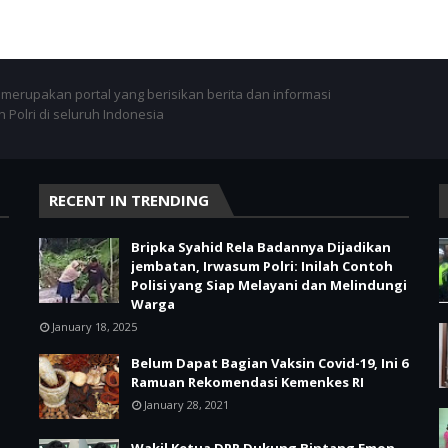
merupakan portal yang berisikan berita dan informasi
 Polri di seluruh Indonesia
RECENT IN TRENDING
Bripka Syahid Rela Badannya Dijadikan
jembatan, Irwasum Polri: Inilah Contoh
Polisi yang Siap Melayani dan Melindungi
Warga
January 18, 2025
Belum Dapat Bagian Vaksin Covid-19, Ini 6
Ramuan Rekomendasi Kemenkes RI
January 28, 2021
Wakil Ketua DPR Dukung Bintang Emon