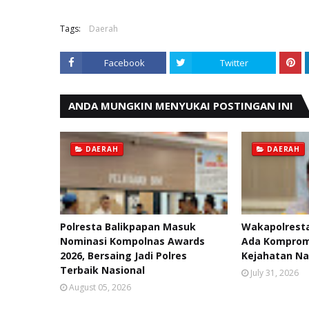
Tags:
Daerah
Facebook
Twitter
ANDA MUNGKIN MENYUKAI POSTINGAN INI
DAERAH
DAERAH
Polresta Balikpapan Masuk
Wakapolresta
Nominasi Kompolnas Awards
Ada Kompromi
2026, Bersaing Jadi Polres
Kejahatan Na
Terbaik Nasional
July 31, 2026
August 05, 2026