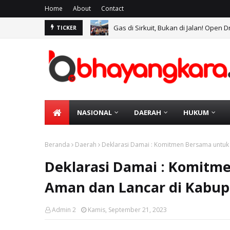
Home
About
Contact
Gas di Sirkuit, Bukan di Jalan! Ope
TICKER
NASIONAL
DAERAH
HUKUM
Beranda
Daerah
Deklarasi Damai : Komitmen Bersama untuk
Deklarasi Damai : Komitm
Aman dan Lancar di Kabup
Admin 2
Kamis, September 21, 2023