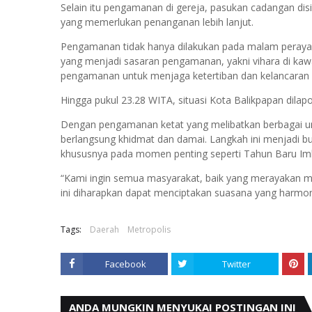
Selain itu pengamanan di gereja, pasukan cadangan disi
yang memerlukan penanganan lebih lanjut.
Pengamanan tidak hanya dilakukan pada malam perayaan I
yang menjadi sasaran pengamanan, yakni vihara di kaw
pengamanan untuk menjaga ketertiban dan kelancaran 
Hingga pukul 23.28 WITA, situasi Kota Balikpapan dilap
Dengan pengamanan ketat yang melibatkan berbagai uns
berlangsung khidmat dan damai. Langkah ini menjadi 
khususnya pada momen penting seperti Tahun Baru Iml
“Kami ingin semua masyarakat, baik yang merayakan ma
ini diharapkan dapat menciptakan suasana yang harmoni
Tags:
Daerah
Metropolis
Facebook
Twitter
ANDA MUNGKIN MENYUKAI POSTINGAN INI