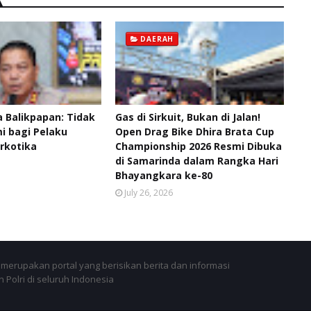
DAERAH
 Balikpapan: Tidak
Gas di Sirkuit, Bukan di Jalan!
 bagi Pelaku
Open Drag Bike Dhira Brata Cup
rkotika
Championship 2026 Resmi Dibuka
di Samarinda dalam Rangka Hari
Bhayangkara ke-80
July 26, 2026
merupakan portal yang berisikan berita dan informasi
 Polri di seluruh Indonesia