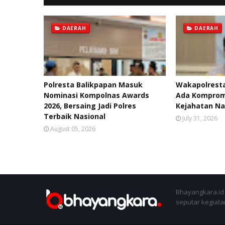
DAERAH
DAERAH
Polresta Balikpapan Masuk
Wakapolresta
Nominasi Kompolnas Awards
Ada Kompromi
2026, Bersaing Jadi Polres
Kejahatan Na
Terbaik Nasional
July 31, 2026
August 05, 2026
Bhayangkara.id 
seputar kegiatan