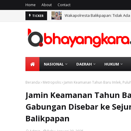
Home
About
Contact
Wakapolresta Balikpapan: Tidak Ada
Operasi Antik Mahakam 2026, Polre
TICKER
NASIONAL
DAERAH
HUKUM
Beranda
Metropolis
Jamin Keamanan Tahun Baru Imlek, Puluh
Jamin Keamanan Tahun Bar
Gabungan Disebar ke Sejum
Balikpapan