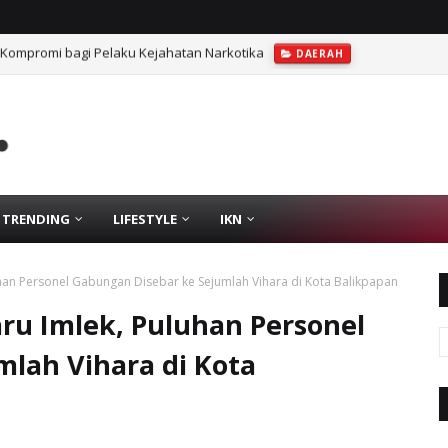
 Kompromi bagi Pelaku Kejahatan Narkotika
DAERAH
sta Balikpapan Ungkap 47 Kasus Narkoba dan Amankan 54 Tersangka
TRENDING
LIFESTYLE
IKN
an Personel Gabungan Disebar ke Sejumlah Vihara di Kota Balikpapan
u Imlek, Puluhan Personel
lah Vihara di Kota