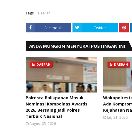
Tags:
Daerah
Facebook
Twitter
ANDA MUNGKIN MENYUKAI POSTINGAN INI
DAERAH
DAERAH
Polresta Balikpapan Masuk
Wakapolresta
Nominasi Kompolnas Awards
Ada Kompromi
2026, Bersaing Jadi Polres
Kejahatan Na
Terbaik Nasional
July 31, 2026
August 05, 2026