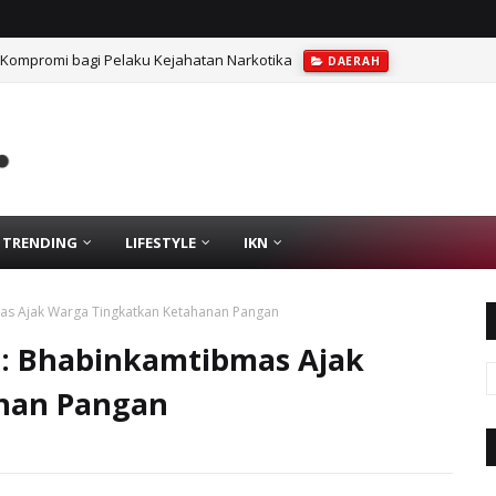
 Kompromi bagi Pelaku Kejahatan Narkotika
DAERAH
TRENDING
LIFESTYLE
IKN
as Ajak Warga Tingkatkan Ketahanan Pangan
g: Bhabinkamtibmas Ajak
nan Pangan