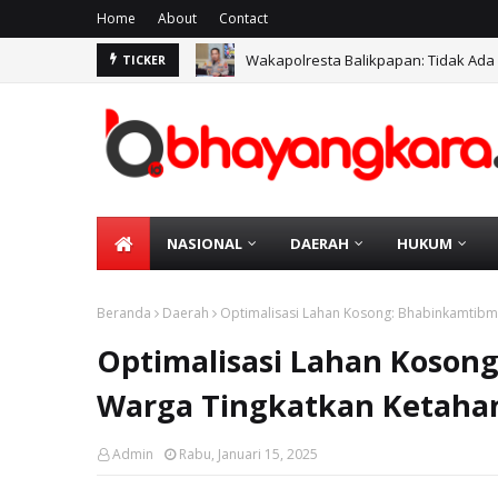
Home
About
Contact
Wakapolresta Balikpapan: Tidak Ada
TICKER
NASIONAL
DAERAH
HUKUM
Beranda
Daerah
Optimalisasi Lahan Kosong: Bhabinkamtibm
Optimalisasi Lahan Koson
Warga Tingkatkan Ketaha
Admin
Rabu, Januari 15, 2025