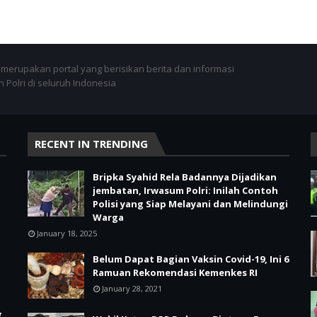
merupakan portal yang berisikan berita dan informasi
 Polri di seluruh Indonesia
RECENT IN TRENDING
Bripka Syahid Rela Badannya Dijadikan
jembatan, Irwasum Polri: Inilah Contoh
Polisi yang Siap Melayani dan Melindungi
Warga
January 18, 2025
Belum Dapat Bagian Vaksin Covid-19, Ini 6
Ramuan Rekomendasi Kemenkes RI
January 28, 2021
g