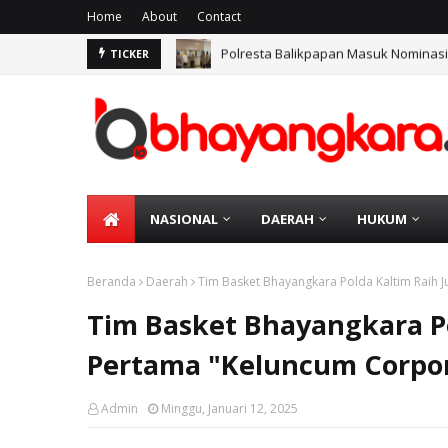
Home
About
Contact
Polresta Balikpapan Masuk Nominasi 
TICKER
Wakapolresta Balikpapan: Tidak Ada
NASIONAL
DAERAH
HUKUM
Beranda
Daerah
Tim Basket Bhayangkara Polda Kaltim Raih 
Tim Basket Bhayangkara Po
Pertama "Keluncum Corpo
Admin
Minggu, Januari 12, 2025