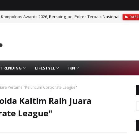
Kompolnas Awards 2026, Bersaing Jadi Polres Terbaik Nasional
DAE
 Kompromi bagi Pelaku Kejahatan Narkotika
DAERAH
TRENDING
LIFESTYLE
IKN
Juara Pertama "Keluncum Corporate League"
lda Kaltim Raih Juara
rate League"