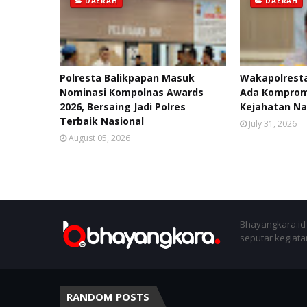
DAERAH
DAERAH
Polresta Balikpapan Masuk
Wakapolresta
Nominasi Kompolnas Awards
Ada Kompromi
2026, Bersaing Jadi Polres
Kejahatan Na
Terbaik Nasional
July 31, 2026
August 05, 2026
Bhayangkara.id 
seputar kegiatan
RANDOM POSTS