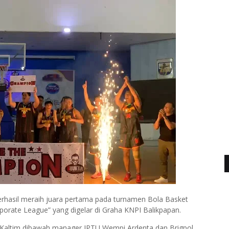
hasil meraih juara pertama pada turnamen Bola Basket
porate League” yang digelar di Graha KNPI Balikpapan.
a Kaltim dibawah manager IPTU Wempi Ardenta dan Brigpol