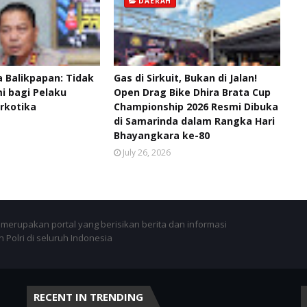
DAERAH
 Balikpapan: Tidak
Gas di Sirkuit, Bukan di Jalan!
 bagi Pelaku
Open Drag Bike Dhira Brata Cup
rkotika
Championship 2026 Resmi Dibuka
di Samarinda dalam Rangka Hari
Bhayangkara ke-80
July 26, 2026
merupakan portal yang berisikan berita dan informasi
 Polri di seluruh Indonesia
RECENT IN TRENDING