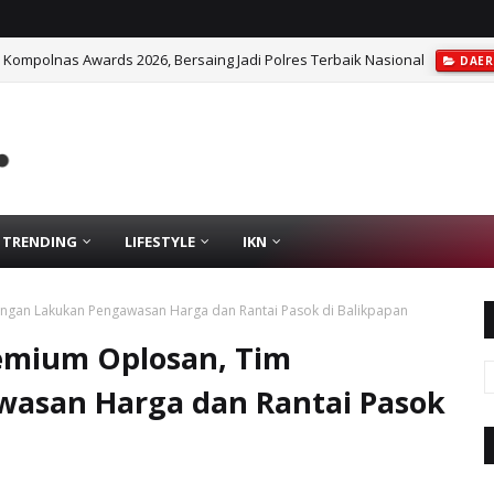
Kompolnas Awards 2026, Bersaing Jadi Polres Terbaik Nasional
DAE
 Kompromi bagi Pelaku Kejahatan Narkotika
DAERAH
TRENDING
LIFESTYLE
IKN
gan Lakukan Pengawasan Harga dan Rantai Pasok di Balikpapan
emium Oplosan, Tim
asan Harga dan Rantai Pasok