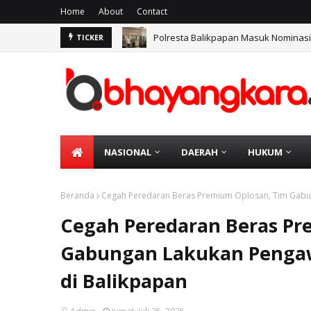
Home
About
Contact
Polresta Balikpapan Masuk Nominasi 
TICKER
Wakapolresta Balikpapan: Tidak Ada
NASIONAL
DAERAH
HUKUM
Beranda
Cegah Peredaran Beras Premium Oplosan, Tim Gabun
Cegah Peredaran Beras Pr
Gabungan Lakukan Pengaw
di Balikpapan