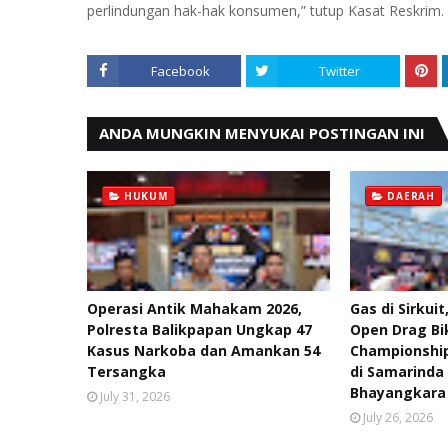
perlindungan hak-hak konsumen,” tutup Kasat Reskrim.
Facebook
Twitter
ANDA MUNGKIN MENYUKAI POSTINGAN INI
HUKUM
DAERAH
Operasi Antik Mahakam 2026,
Gas di Sirkuit
Polresta Balikpapan Ungkap 47
Open Drag Bi
Kasus Narkoba dan Amankan 54
Championship
Tersangka
di Samarinda
Bhayangkara
July 31, 2026
July 26, 2026