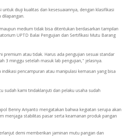
untuk diuji kualitas dan kesesuaiannya, dengan klasifikasi
 dilapangan.
 maupun medium tidak bisa ditentukan berdasarkan tampilan
boratorium UPTD Balai Pengujian dan Sertifikasi Mutu Barang
ini premium atau tidak. Harus ada pengujian sesuai standar
ah 3 minggu setelah masuk lab pengujian," jelasnya.
indikasi pencampuran atau manipulasi kemasan yang bisa
tu sudah kami tindaklanjuti dan pelaku usaha sudah
ompol Benny Ariyanto mengatakan bahwa kegiatan serupa akan
am menjaga stabilitas pasar serta keamanan produk pangan
us berlanjut demi memberikan jaminan mutu pangan dan