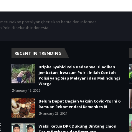
merupakan portal yang berisikan berita dan informasi
 Polri di seluruh Indonesia
RECENT IN TRENDING
Bripka Syahid Rela Badannya Dijadikan
jembatan, Irwasum Polri: Inilah Contoh
Polisi yang Siap Melayani dan Melindungi
Warga
January 18, 2025
Belum Dapat Bagian Vaksin Covid-19, Ini 6
Ramuan Rekomendasi Kemenkes RI
January 28, 2021
g
Wakil Ketua DPR Dukung Bintang Emon
6
Terus Berkarya dan Bersuara