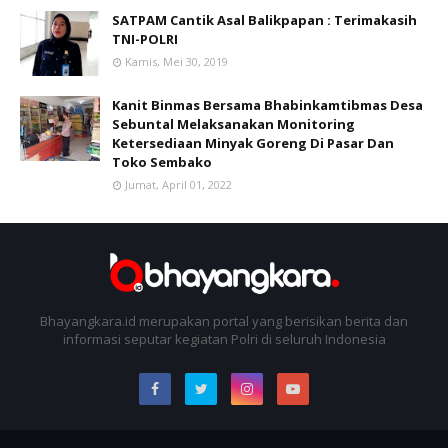
SATPAM Cantik Asal Balikpapan : Terimakasih
TNI-POLRI
Kamis, Mei 30, 2019
Kanit Binmas Bersama Bhabinkamtibmas Desa
Sebuntal Melaksanakan Monitoring
Ketersediaan Minyak Goreng Di Pasar Dan
Toko Sembako
Jumat, April 01, 2022
Bhayangkara.id merupakan portal yang berisikan berita dan
informasi seputar kegiatan Polri di seluruh Indonesia